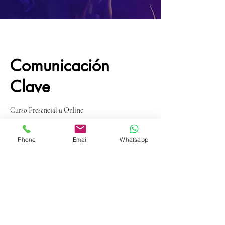
Comunicación
Clave
Curso Presencial u Online
Solo
Phone
Email
Whatsapp
Clientes
1 h
1
Solo Clientes
Café Juan Valdez | Metro Pedro de Valdivia
Reservar ahora